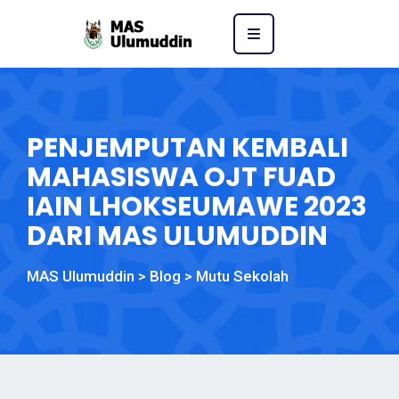
PENJEMPUTAN KEMBALI
MAHASISWA OJT FUAD
IAIN LHOKSEUMAWE 2023
DARI MAS ULUMUDDIN
MAS Ulumuddin
>
Blog
>
Mutu Sekolah