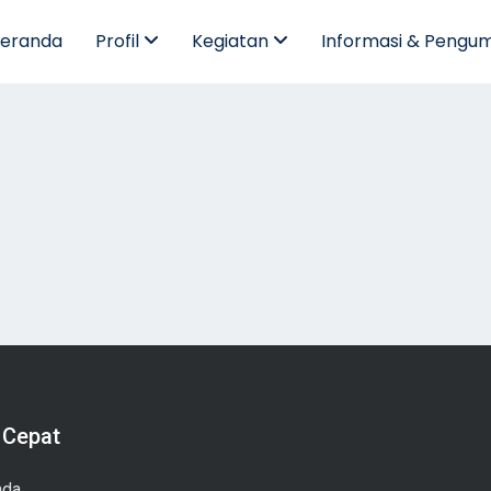
eranda
Profil
Kegiatan
Informasi & Peng
 Cepat
nda