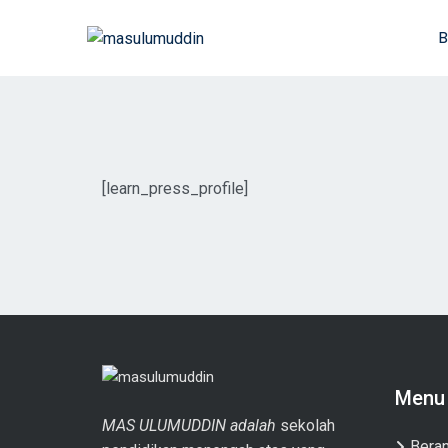
B
[learn_press_profile]
Menu
MAS ULUMUDDIN adalah
sekolah
Bera